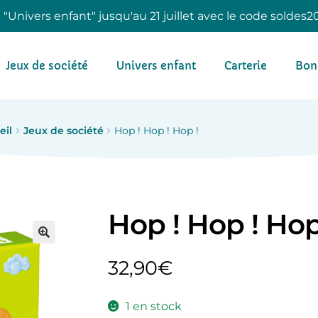
e "Univers enfant" jusqu'au 21 juillet avec le code soldes2
Jeux de société
Univers enfant
Carterie
Bon
eil
Jeux de société
Hop ! Hop ! Hop !
Hop ! Hop ! Hop
32,90
€
1 en stock