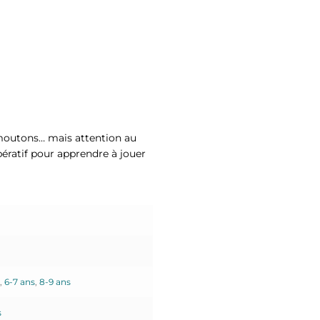
s moutons… mais attention au
ératif pour apprendre à jouer
,
6-7 ans
,
8-9 ans
s