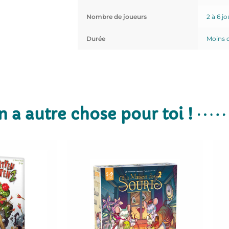
Nombre de joueurs
2 à 6 j
Durée
Moins 
n a autre chose pour toi !