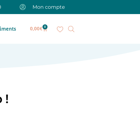
0
Mon compte
0
iments
0,00
€
 !