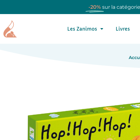
-20%
sur la catégori
Les Zanimos
Livres
Accu