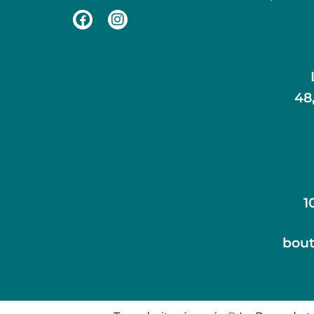
48
1
bout