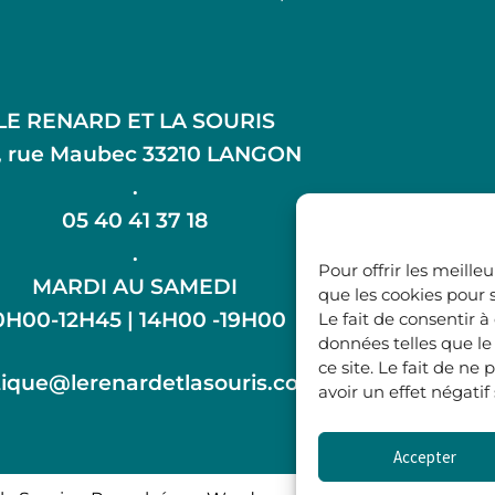
LE RENARD ET LA SOURIS
, rue Maubec 33210 LANGON
.
05 40 41 37 18
.
Pour offrir les meille
MARDI AU SAMEDI
que les cookies pour 
0H00-12H45 | 14H00 -19H00
Le fait de consentir 
données telles que l
ce site. Le fait de n
ique@lerenardetlasouris.com
avoir un effet négatif
Accepter