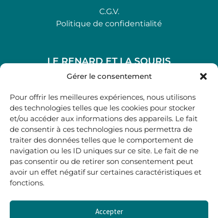
C.G.V.
Politique de confidentialité
LE RENARD ET LA SOURIS
48, rue Maubec 33210 LANGON
Gérer le consentement
.
Pour offrir les meilleures expériences, nous utilisons
05 40 41 37 18
des technologies telles que les cookies pour stocker
et/ou accéder aux informations des appareils. Le fait
.
de consentir à ces technologies nous permettra de
MARDI AU SAMEDI
traiter des données telles que le comportement de
10H00-12H45 | 14H00 -19H00
navigation ou les ID uniques sur ce site. Le fait de ne
pas consentir ou de retirer son consentement peut
avoir un effet négatif sur certaines caractéristiques et
boutique@lerenardetlasouris.com
fonctions.
Accepter