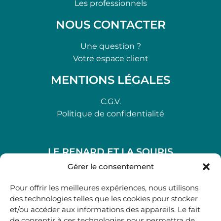
Les professionnels
NOUS CONTACTER
Une question ?
Votre espace client
MENTIONS LÉGALES
C.G.V.
Politique de confidentialité
LE RENARD ET LA SOURIS
48, rue Maubec 33210 LANGON
Gérer le consentement
.
Pour offrir les meilleures expériences, nous utilisons
05 40 41 37 18
des technologies telles que les cookies pour stocker
et/ou accéder aux informations des appareils. Le fait
.
de consentir à ces technologies nous permettra de