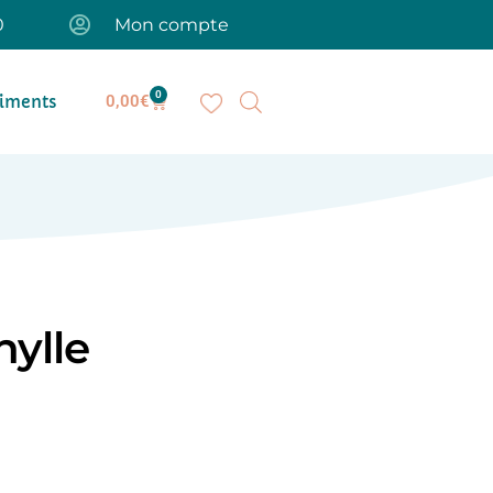
0
Mon compte
0
iments
0,00
€
hylle