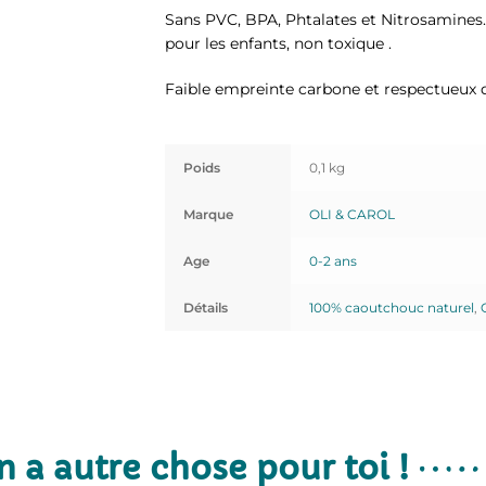
Sans PVC, BPA, Phtalates et Nitrosamine
pour les enfants, non toxique .
Faible empreinte carbone et respectueux 
Poids
0,1 kg
Marque
OLI & CAROL
Age
0-2 ans
Détails
100% caoutchouc naturel
,
n a autre chose pour toi !