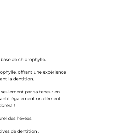
 base de chlorophylle.
rophylle, offrant une expérience
nt la dentition.
n seulement par sa teneur en
rantit également un élément
orera !
rel des hévéas.
ives de dentition .