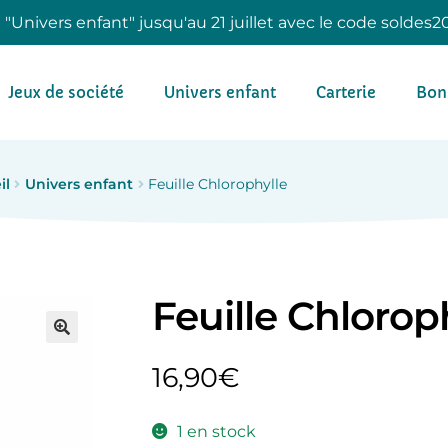
e "Univers enfant" jusqu'au 21 juillet avec le code soldes2
Jeux de société
Univers enfant
Carterie
Bon
il
Univers enfant
Feuille Chlorophylle
Feuille Chlorop
16,90
€
1 en stock