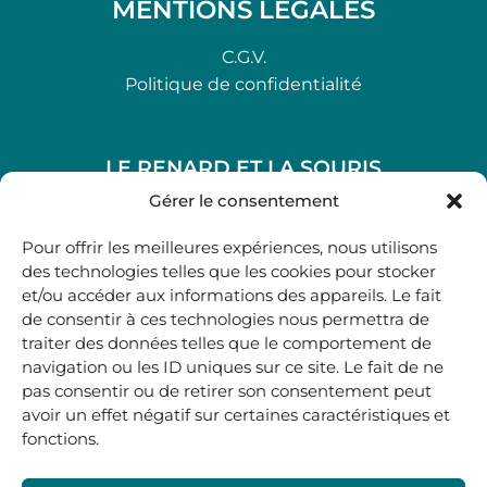
MENTIONS LÉGALES
C.G.V.
Politique de confidentialité
LE RENARD ET LA SOURIS
48, rue Maubec 33210 LANGON
Gérer le consentement
.
Pour offrir les meilleures expériences, nous utilisons
05 40 41 37 18
des technologies telles que les cookies pour stocker
et/ou accéder aux informations des appareils. Le fait
.
de consentir à ces technologies nous permettra de
MARDI AU SAMEDI
traiter des données telles que le comportement de
10H00-12H45 | 14H00 -19H00
navigation ou les ID uniques sur ce site. Le fait de ne
pas consentir ou de retirer son consentement peut
avoir un effet négatif sur certaines caractéristiques et
boutique@lerenardetlasouris.com
fonctions.