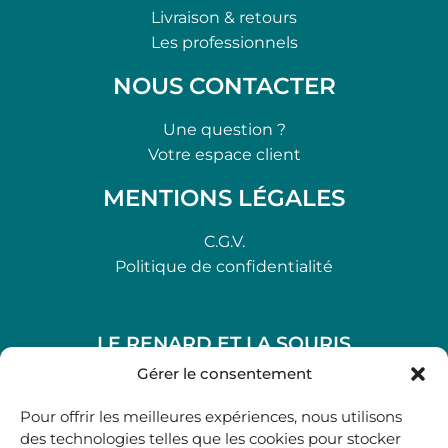
Livraison & retours
Les professionnels
NOUS CONTACTER
Une question ?
Votre espace client
MENTIONS LÉGALES
C.G.V.
Politique de confidentialité
LE RENARD ET LA SOURIS
48, rue Maubec 33210 LANGON
Gérer le consentement
.
Pour offrir les meilleures expériences, nous utilisons
05 40 41 37 18
des technologies telles que les cookies pour stocker