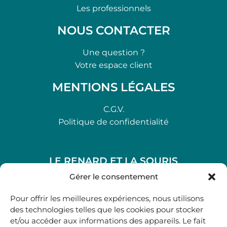
Les professionnels
NOUS CONTACTER
Une question ?
Votre espace client
MENTIONS LÉGALES
C.G.V.
Politique de confidentialité
LE RENARD ET LA SOURIS
48, rue Maubec 33210 LANGON
Gérer le consentement
.
Pour offrir les meilleures expériences, nous utilisons
05 40 41 37 18
des technologies telles que les cookies pour stocker
et/ou accéder aux informations des appareils. Le fait
.