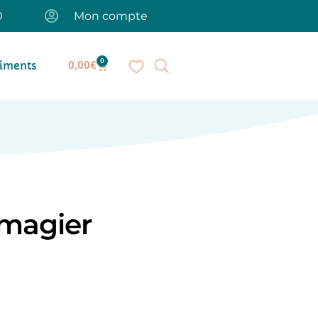
0
Mon compte
0
iments
0,00
€
Imagier