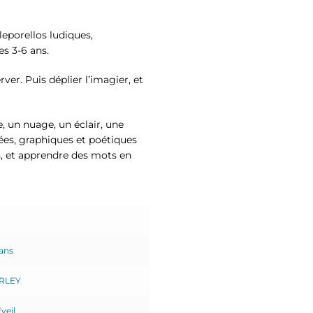
leporellos ludiques,
es 3-6 ans.
rver. Puis déplier l’imagier, et
e, un nuage, un éclair, une
ées, graphiques et poétiques
rs, et apprendre des mots en
 ans
RLEY
veil