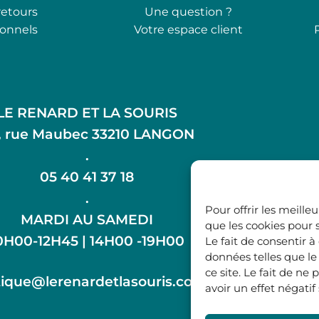
retours
Une question ?
ionnels
Votre espace client
LE RENARD ET LA SOURIS
, rue Maubec 33210 LANGON
.
05 40 41 37 18
.
Pour offrir les meille
MARDI AU SAMEDI
que les cookies pour 
0H00-12H45 | 14H00 -19H00
Le fait de consentir 
données telles que l
ce site. Le fait de n
ique@lerenardetlasouris.com
avoir un effet négatif