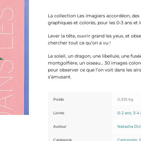
La collection Les imagiers accordéon, des 
graphiques et colorés, pour les 0-3 ans et l
Lever la tête, ouvrir grand les yeux, et obse
chercher tout ce qu’on a vu !
Le soleil, un dragon, une libellule, une fusé
montgolfière, un oiseau… 30 images color
pour observer ce que l’on voit dans les ai
s’amusant.
Poids
0,335 kg
Livres
0-2 ans
,
3-4
Auteur
Natasha DU
Catégorie
Cartonnés
,
E