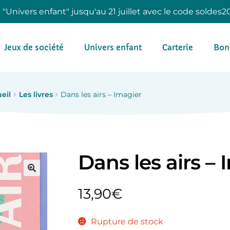
e "Univers enfant" jusqu'au 21 juillet avec le code soldes2
Jeux de société
Univers enfant
Carterie
Bon
eil
Les livres
Dans les airs – Imagier
Dans les airs – 
13,90
€
Rupture de stock