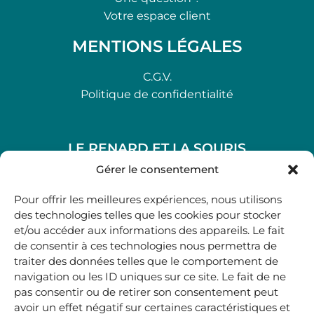
Votre espace client
MENTIONS LÉGALES
C.G.V.
Politique de confidentialité
LE RENARD ET LA SOURIS
48, rue Maubec 33210 LANGON
Gérer le consentement
.
Pour offrir les meilleures expériences, nous utilisons
05 40 41 37 18
des technologies telles que les cookies pour stocker
et/ou accéder aux informations des appareils. Le fait
.
de consentir à ces technologies nous permettra de
MARDI AU SAMEDI
traiter des données telles que le comportement de
10H00-12H45 | 14H00 -19H00
navigation ou les ID uniques sur ce site. Le fait de ne
pas consentir ou de retirer son consentement peut
avoir un effet négatif sur certaines caractéristiques et