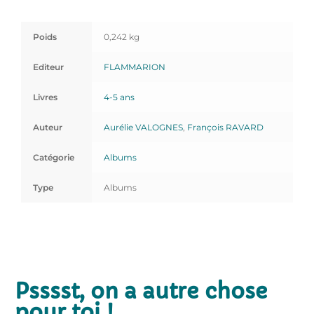
Poids
0,242 kg
Editeur
FLAMMARION
Livres
4-5 ans
Auteur
Aurélie VALOGNES
,
François RAVARD
Catégorie
Albums
Type
Albums
Psssst, on a autre chose
pour toi !