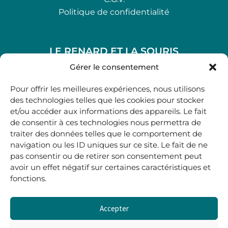
Politique de confidentialité
LE RENARD ET LA SOURIS
48, rue Maubec 33210 LANGON
Gérer le consentement
.
Pour offrir les meilleures expériences, nous utilisons
05 40 41 37 18
des technologies telles que les cookies pour stocker
et/ou accéder aux informations des appareils. Le fait
.
de consentir à ces technologies nous permettra de
MARDI AU SAMEDI
traiter des données telles que le comportement de
10H00-12H45 | 14H00 -19H00
navigation ou les ID uniques sur ce site. Le fait de ne
pas consentir ou de retirer son consentement peut
avoir un effet négatif sur certaines caractéristiques et
boutique@lerenardetlasouris.com
fonctions.
Accepter
0