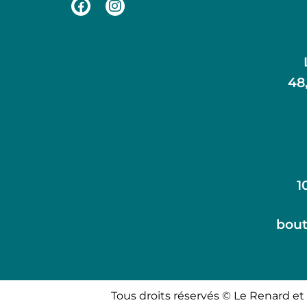
48
1
bout
Tous droits réservés © Le Renard et 