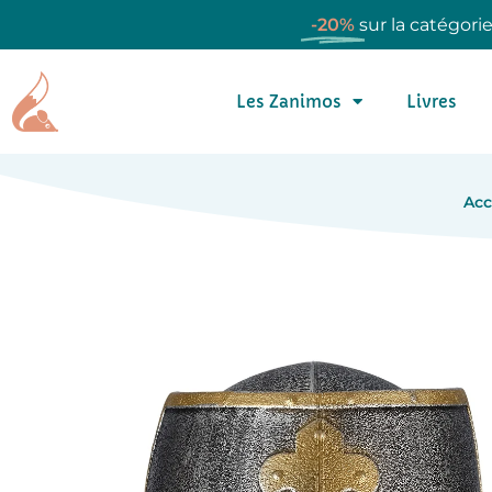
-20%
sur la catégori
Les Zanimos
Livres
Acc