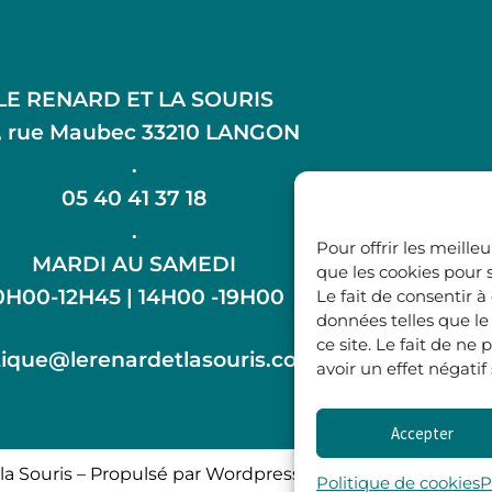
LE RENARD ET LA SOURIS
, rue Maubec 33210 LANGON
.
05 40 41 37 18
.
Pour offrir les meille
MARDI AU SAMEDI
que les cookies pour 
0H00-12H45 | 14H00 -19H00
Le fait de consentir 
données telles que l
ce site. Le fait de n
ique@lerenardetlasouris.com
avoir un effet négatif
Accepter
la Souris – Propulsé par Wordpress & Piloté par
l’agence 
Politique de cookies
P