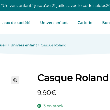
e "Univers enfant" jusqu'au 21 juillet avec le code soldes2
Jeux de société
Univers enfant
Carterie
Bon
ueil
Univers enfant
Casque Roland
Casque Roland
9,90
€
3 en stock