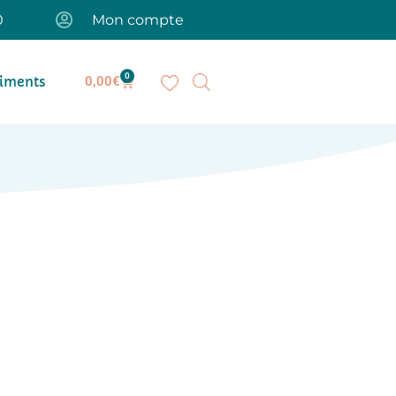
0
Mon compte
0
iments
0,00
€