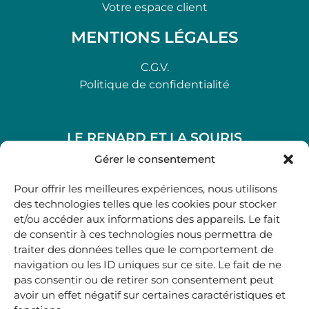
Votre espace client
MENTIONS LÉGALES
C.G.V.
Politique de confidentialité
LE RENARD ET LA SOURIS
48, rue Maubec 33210 LANGON
Gérer le consentement
.
Pour offrir les meilleures expériences, nous utilisons
05 40 41 37 18
des technologies telles que les cookies pour stocker
et/ou accéder aux informations des appareils. Le fait
.
de consentir à ces technologies nous permettra de
MARDI AU SAMEDI
traiter des données telles que le comportement de
10H00-12H45 | 14H00 -19H00
navigation ou les ID uniques sur ce site. Le fait de ne
pas consentir ou de retirer son consentement peut
avoir un effet négatif sur certaines caractéristiques et
boutique@lerenardetlasouris.com