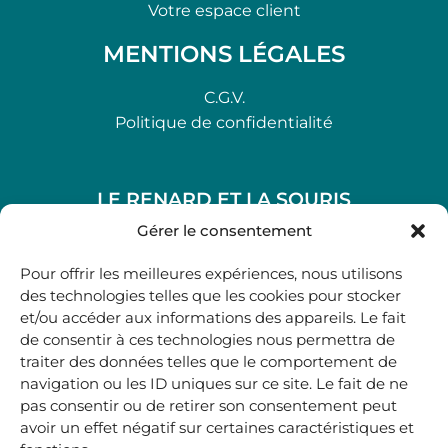
Votre espace client
MENTIONS LÉGALES
C.G.V.
Politique de confidentialité
LE RENARD ET LA SOURIS
48, rue Maubec 33210 LANGON
Gérer le consentement
.
Pour offrir les meilleures expériences, nous utilisons
05 40 41 37 18
des technologies telles que les cookies pour stocker
et/ou accéder aux informations des appareils. Le fait
.
de consentir à ces technologies nous permettra de
MARDI AU SAMEDI
traiter des données telles que le comportement de
10H00-12H45 | 14H00 -19H00
navigation ou les ID uniques sur ce site. Le fait de ne
pas consentir ou de retirer son consentement peut
avoir un effet négatif sur certaines caractéristiques et
boutique@lerenardetlasouris.com