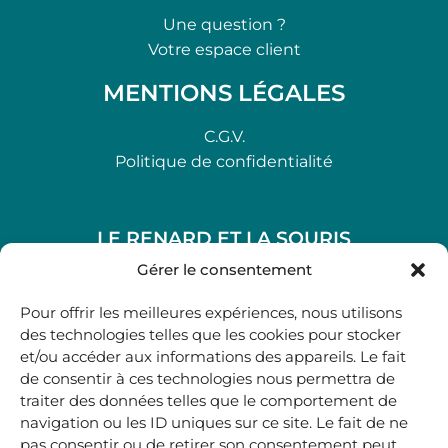
Une question ?
Votre espace client
MENTIONS LÉGALES
C.G.V.
Politique de confidentialité
LE RENARD ET LA SOURIS
48, rue Maubec 33210 LANGON
Gérer le consentement
.
Pour offrir les meilleures expériences, nous utilisons
05 40 41 37 18
des technologies telles que les cookies pour stocker
et/ou accéder aux informations des appareils. Le fait
.
de consentir à ces technologies nous permettra de
MARDI AU SAMEDI
traiter des données telles que le comportement de
10H00-12H45 | 14H00 -19H00
navigation ou les ID uniques sur ce site. Le fait de ne
pas consentir ou de retirer son consentement peut