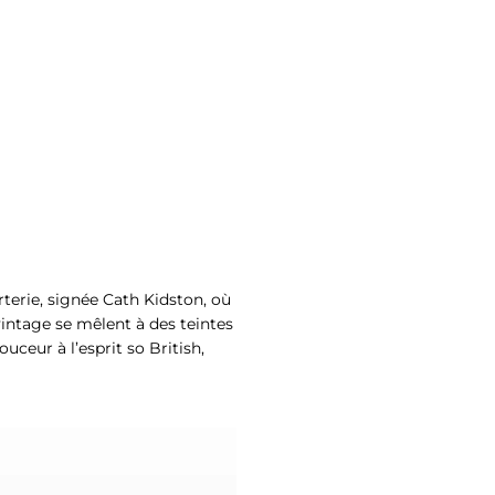
terie, signée Cath Kidston, où
vintage se mêlent à des teintes
ceur à l’esprit so British,
!