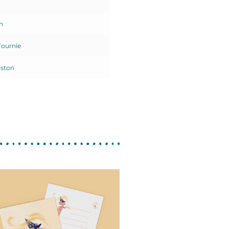
n
Fournie
dston