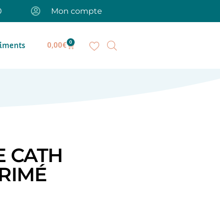
0
Mon compte
0
iments
0,00
€
E CATH
PRIMÉ