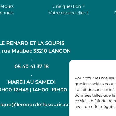
retours
Une question ?
ionnels
Votre espace client
LE RENARD ET LA SOURIS
, rue Maubec 33210 LANGON
.
05 40 41 37 18
.
Pour offrir les meille
MARDI AU SAMEDI
que les cookies pour 
0H00-12H45 | 14H00 -19H00
Le fait de consentir 
données telles que l
ce site. Le fait de n
ique@lerenardetlasouris.com
avoir un effet négatif