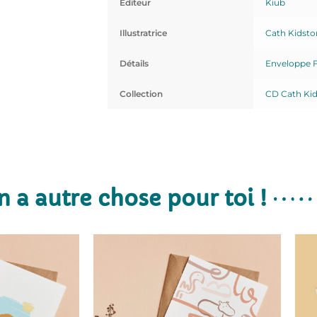
Editeur
Kiub
Illustratrice
Cath Kidsto
Détails
Enveloppe 
Collection
CD Cath Ki
n a autre chose pour toi !