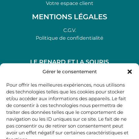
Votre espace client
MENTIONS LÉGALES
C.G.V.
Politique de confidentialité
LE RENARD ET LA SOURIS
48, rue Maubec 33210 LANGON
Gérer le consentement
.
Pour offrir les meilleures expériences, nous utilisons
05 40 41 37 18
des technologies telles que les cookies pour stocker
et/ou accéder aux informations des appareils. Le fait
.
de consentir à ces technologies nous permettra de
MARDI AU SAMEDI
traiter des données telles que le comportement de
10H00-12H45 | 14H00 -19H00
navigation ou les ID uniques sur ce site. Le fait de ne
pas consentir ou de retirer son consentement peut
avoir un effet négatif sur certaines caractéristiques et
boutique@lerenardetlasouris.com