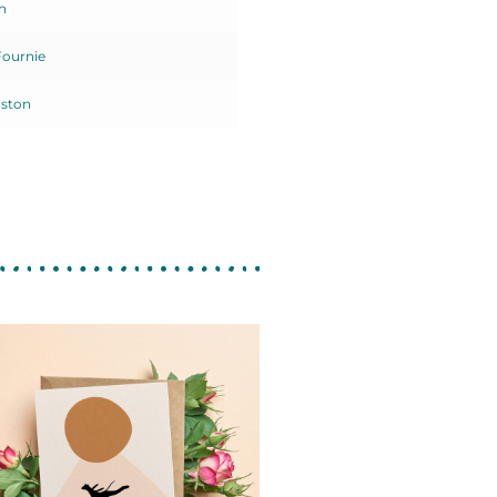
n
Fournie
dston