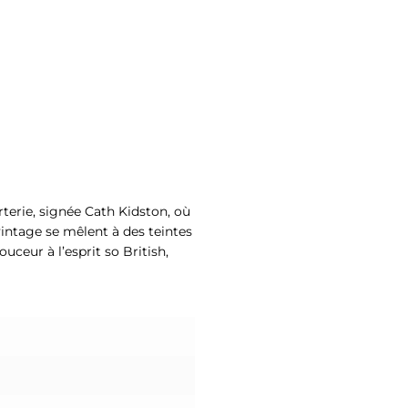
terie, signée Cath Kidston, où
vintage se mêlent à des teintes
ceur à l’esprit so British,
!