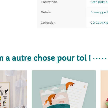
Illustratrice
Cath Kidsto
Détails
Enveloppe 
Collection
CD Cath Ki
n a autre chose pour toi !