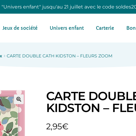
e "Univers enfant" jusqu'au 21 juillet avec le code soldes2
Jeux de société
Univers enfant
Carterie
Bon
x
CARTE DOUBLE CATH KIDSTON – FLEURS ZOOM
CARTE DOUBL
KIDSTON – FL
2,95
€