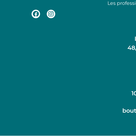
Les profess
48
1
bout