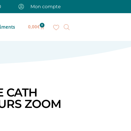
0
Mon compte
0
iments
0,00
€
E CATH
EURS ZOOM