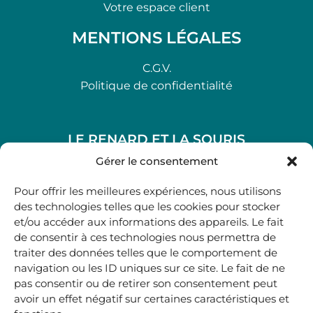
Votre espace client
MENTIONS LÉGALES
C.G.V.
Politique de confidentialité
LE RENARD ET LA SOURIS
48, rue Maubec 33210 LANGON
Gérer le consentement
.
Pour offrir les meilleures expériences, nous utilisons
05 40 41 37 18
des technologies telles que les cookies pour stocker
et/ou accéder aux informations des appareils. Le fait
.
de consentir à ces technologies nous permettra de
MARDI AU SAMEDI
traiter des données telles que le comportement de
10H00-12H45 | 14H00 -19H00
navigation ou les ID uniques sur ce site. Le fait de ne
pas consentir ou de retirer son consentement peut
avoir un effet négatif sur certaines caractéristiques et
boutique@lerenardetlasouris.com