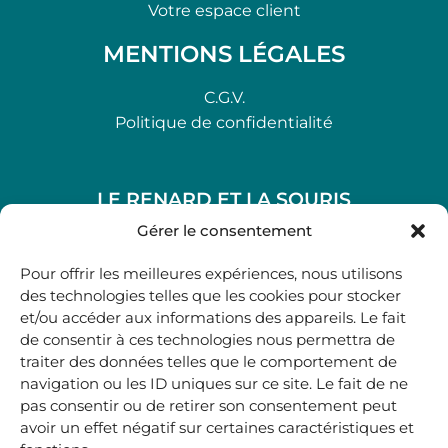
Votre espace client
MENTIONS LÉGALES
C.G.V.
Politique de confidentialité
LE RENARD ET LA SOURIS
48, rue Maubec 33210 LANGON
Gérer le consentement
.
Pour offrir les meilleures expériences, nous utilisons
05 40 41 37 18
des technologies telles que les cookies pour stocker
et/ou accéder aux informations des appareils. Le fait
.
de consentir à ces technologies nous permettra de
MARDI AU SAMEDI
traiter des données telles que le comportement de
10H00-12H45 | 14H00 -19H00
navigation ou les ID uniques sur ce site. Le fait de ne
pas consentir ou de retirer son consentement peut
avoir un effet négatif sur certaines caractéristiques et
boutique@lerenardetlasouris.com