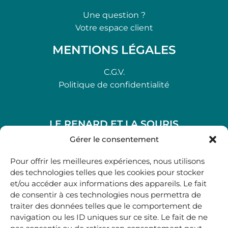
Une question ?
Votre espace client
MENTIONS LÉGALES
C.G.V.
Politique de confidentialité
LE RENARD ET LA SOURIS
48, rue Maubec 33210 LANGON
Gérer le consentement
.
Pour offrir les meilleures expériences, nous utilisons
05 40 41 37 18
des technologies telles que les cookies pour stocker
et/ou accéder aux informations des appareils. Le fait
.
de consentir à ces technologies nous permettra de
MARDI AU SAMEDI
traiter des données telles que le comportement de
10H00-12H45 | 14H00 -19H00
navigation ou les ID uniques sur ce site. Le fait de ne