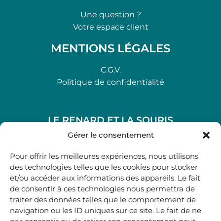
Une question ?
Votre espace client
MENTIONS LÉGALES
C.G.V.
Politique de confidentialité
LE RENARD ET LA SOURIS
48, rue Maubec 33210 LANGON
Gérer le consentement
.
Pour offrir les meilleures expériences, nous utilisons
05 40 41 37 18
des technologies telles que les cookies pour stocker
et/ou accéder aux informations des appareils. Le fait
.
de consentir à ces technologies nous permettra de
MARDI AU SAMEDI
traiter des données telles que le comportement de
10H00-12H45 | 14H00 -19H00
navigation ou les ID uniques sur ce site. Le fait de ne