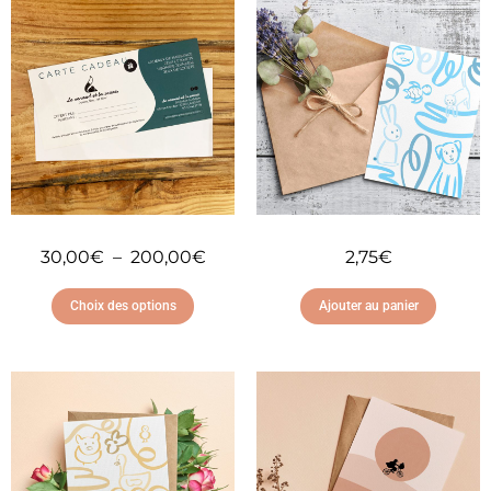
30,00
€
–
200,00
€
2,75
€
Choix des options
Ajouter au panier
Ajouter à ma liste
Ajouter à ma liste
d'envies
d'envies