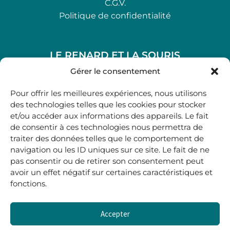
C.G.V.
Politique de confidentialité
LE RENARD ET LA SOURIS
48, rue Maubec 33210 LANGON
Gérer le consentement
.
Pour offrir les meilleures expériences, nous utilisons
05 40 41 37 18
des technologies telles que les cookies pour stocker
et/ou accéder aux informations des appareils. Le fait
.
de consentir à ces technologies nous permettra de
MARDI AU SAMEDI
traiter des données telles que le comportement de
10H00-12H45 | 14H00 -19H00
navigation ou les ID uniques sur ce site. Le fait de ne
pas consentir ou de retirer son consentement peut
avoir un effet négatif sur certaines caractéristiques et
boutique@lerenardetlasouris.com
fonctions.
Accepter