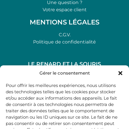
Une question ?
Votre espace client
MENTIONS LÉGALES
C.G.V.
Politique de confidentialité
LE RENARD ET LA SOURIS
48, rue Maubec 33210 LANGON
Gérer le consentement
.
Pour offrir les meilleures expériences, nous utilisons
05 40 41 37 18
des technologies telles que les cookies pour stocker
et/ou accéder aux informations des appareils. Le fait
.
de consentir à ces technologies nous permettra de
MARDI AU SAMEDI
traiter des données telles que le comportement de
10H00-12H45 | 14H00 -19H00
navigation ou les ID uniques sur ce site. Le fait de ne
pas consentir ou de retirer son consentement peut