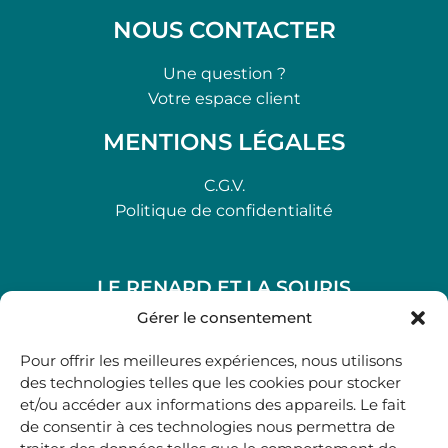
NOUS CONTACTER
Une question ?
Votre espace client
MENTIONS LÉGALES
C.G.V.
Politique de confidentialité
LE RENARD ET LA SOURIS
48, rue Maubec 33210 LANGON
Gérer le consentement
.
Pour offrir les meilleures expériences, nous utilisons
05 40 41 37 18
des technologies telles que les cookies pour stocker
et/ou accéder aux informations des appareils. Le fait
.
de consentir à ces technologies nous permettra de
MARDI AU SAMEDI