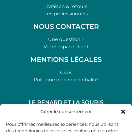
Livraison & retours
Les professionnels
NOUS CONTACTER
Une question ?
Votre espace client
MENTIONS LÉGALES
C.G.V.
Politique de confidentialité
LE RENARD ET LA SOURIS
48, rue Maubec 33210 LANGON
Gérer le consentement
.
Pour offrir les meilleures expériences, nous utilisons
05 40 41 37 18
des technologies telles que les cookies pour stocker