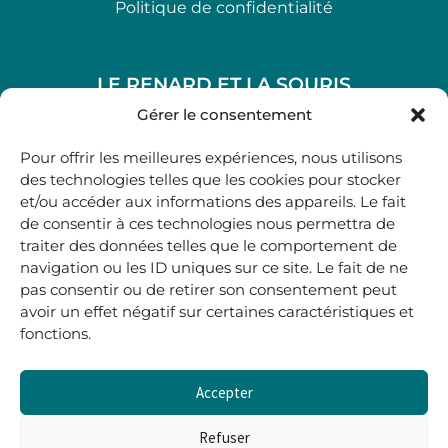
Politique de confidentialité
LE RENARD ET LA SOURIS
48, rue Maubec 33210 LANGON
Gérer le consentement
.
Pour offrir les meilleures expériences, nous utilisons
05 40 41 37 18
des technologies telles que les cookies pour stocker
et/ou accéder aux informations des appareils. Le fait
.
de consentir à ces technologies nous permettra de
MARDI AU SAMEDI
traiter des données telles que le comportement de
10H00-12H45 | 14H00 -19H00
navigation ou les ID uniques sur ce site. Le fait de ne
pas consentir ou de retirer son consentement peut
avoir un effet négatif sur certaines caractéristiques et
boutique@lerenardetlasouris.com
fonctions.
Accepter
0
0,00
€
Refuser