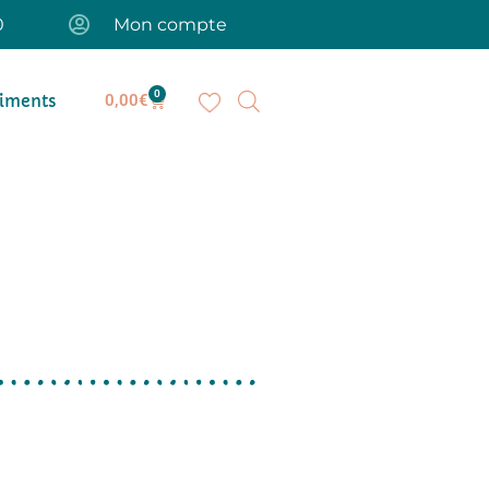
0
Mon compte
0
iments
0,00
€