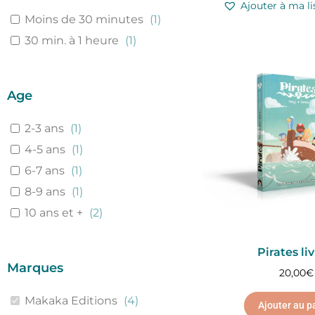
Ajouter à ma li
Moins de 30 minutes
(
1
)
30 min. à 1 heure
(
1
)
Age
2-3 ans
(
1
)
4-5 ans
(
1
)
6-7 ans
(
1
)
8-9 ans
(
1
)
10 ans et +
(
2
)
Pirates liv
Marques
20,00
€
Makaka Editions
(
4
)
Ajouter au p