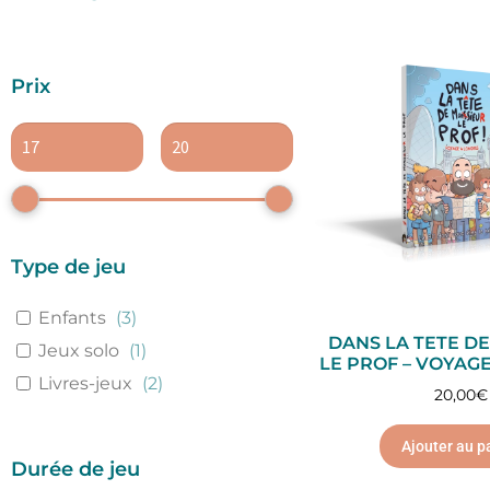
Prix
Type de jeu
Enfants
(
3
)
DANS LA TETE D
Jeux solo
(
1
)
LE PROF – VOYAG
Livres-jeux
(
2
)
20,00
€
Ajouter au p
Durée de jeu