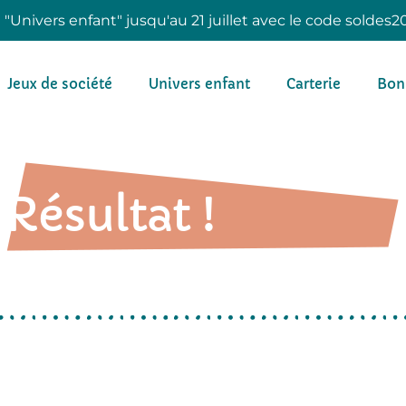
e "Univers enfant" jusqu'au 21 juillet avec le code soldes2
Jeux de société
Univers enfant
Carterie
Bon
Résultat !