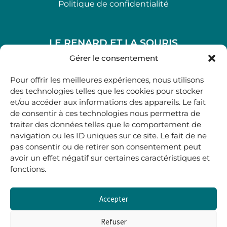
Politique de confidentialité
LE RENARD ET LA SOURIS
48, rue Maubec 33210 LANGON
Gérer le consentement
.
Pour offrir les meilleures expériences, nous utilisons
05 40 41 37 18
des technologies telles que les cookies pour stocker
et/ou accéder aux informations des appareils. Le fait
.
de consentir à ces technologies nous permettra de
MARDI AU SAMEDI
traiter des données telles que le comportement de
10H00-12H45 | 14H00 -19H00
navigation ou les ID uniques sur ce site. Le fait de ne
pas consentir ou de retirer son consentement peut
avoir un effet négatif sur certaines caractéristiques et
boutique@lerenardetlasouris.com
fonctions.
Accepter
0
0,00
€
Refuser