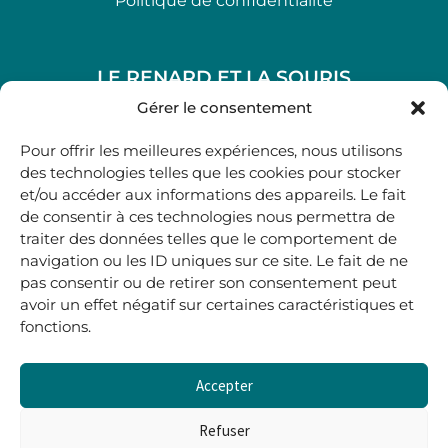
Politique de confidentialité
LE RENARD ET LA SOURIS
48, rue Maubec 33210 LANGON
Gérer le consentement
.
Pour offrir les meilleures expériences, nous utilisons
05 40 41 37 18
des technologies telles que les cookies pour stocker
et/ou accéder aux informations des appareils. Le fait
.
de consentir à ces technologies nous permettra de
MARDI AU SAMEDI
traiter des données telles que le comportement de
10H00-12H45 | 14H00 -19H00
navigation ou les ID uniques sur ce site. Le fait de ne
pas consentir ou de retirer son consentement peut
avoir un effet négatif sur certaines caractéristiques et
boutique@lerenardetlasouris.com
fonctions.
Accepter
0
0,00
€
Refuser