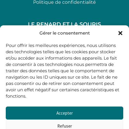
Politique de confidentialité
LE RENARD ET LA SOURIS
48, rue Maubec 33210 LANGON
Gérer le consentement
.
Pour offrir les meilleures expériences, nous utilisons
05 40 41 37 18
des technologies telles que les cookies pour stocker
et/ou accéder aux informations des appareils. Le fait
.
de consentir à ces technologies nous permettra de
MARDI AU SAMEDI
traiter des données telles que le comportement de
10H00-12H45 | 14H00 -19H00
navigation ou les ID uniques sur ce site. Le fait de ne
pas consentir ou de retirer son consentement peut
avoir un effet négatif sur certaines caractéristiques et
boutique@lerenardetlasouris.com
fonctions.
Accepter
0
0,00
€
Refuser