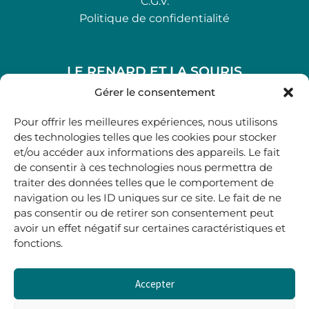
C.G.V.
Politique de confidentialité
LE RENARD ET LA SOURIS
48, rue Maubec 33210 LANGON
Gérer le consentement
.
Pour offrir les meilleures expériences, nous utilisons
05 40 41 37 18
des technologies telles que les cookies pour stocker
et/ou accéder aux informations des appareils. Le fait
.
de consentir à ces technologies nous permettra de
MARDI AU SAMEDI
traiter des données telles que le comportement de
10H00-12H45 | 14H00 -19H00
navigation ou les ID uniques sur ce site. Le fait de ne
pas consentir ou de retirer son consentement peut
avoir un effet négatif sur certaines caractéristiques et
boutique@lerenardetlasouris.com
fonctions.
Accepter
0