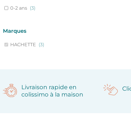
0-2 ans
(
3
)
Marques
HACHETTE
(
3
)
Livraison rapide en
Cl
colissimo à la maison