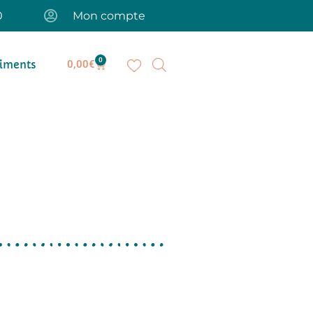
0
Mon compte
0
iments
0,00
€