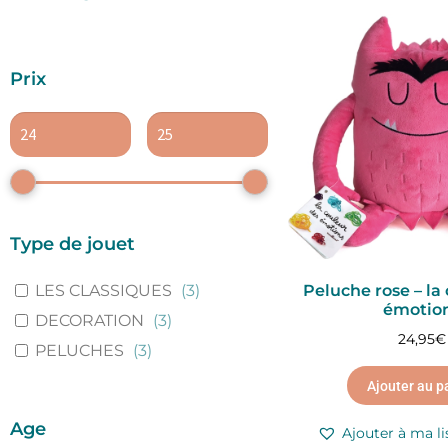
Prix
Type de jouet
LES CLASSIQUES
(
3
)
Peluche rose – la
émotio
DECORATION
(
3
)
24,95
€
PELUCHES
(
3
)
Ajouter au p
Age
Ajouter à ma li