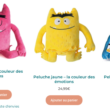
 couleur des
ns
Peluche jaune – la couleur des
Pe
émotions
24,95
€
anier
Ajouter au panier
ste d'envies