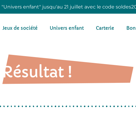
e "Univers enfant" jusqu'au 21 juillet avec le code soldes2
Jeux de société
Univers enfant
Carterie
Bon
Résultat !