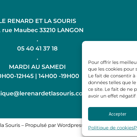
LE RENARD ET LA SOURIS
, rue Maubec 33210 LANGON
.
05 40 41 37 18
.
Pour offrir les meille
MARDI AU SAMEDI
que les cookies pour 
0H00-12H45 | 14H00 -19H00
Le fait de consentir 
données telles que l
ce site. Le fait de n
ique@lerenardetlasouris.com
avoir un effet négatif
Accepter
la Souris – Propulsé par Wordpress & Piloté par
l’agence 
Politique de cookies
P