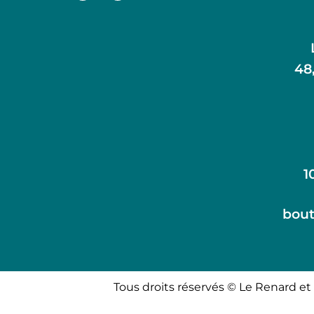
48
1
bout
Tous droits réservés © Le Renard et 