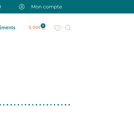
0
Mon compte
0
iments
0,00
€