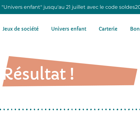
e "Univers enfant" jusqu'au 21 juillet avec le code soldes2
Jeux de société
Univers enfant
Carterie
Bon
Résultat !