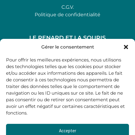
C.G.V.
Politique de confidentialité
LE RENARD ET LA SOURIS
48, rue Maubec 33210 LANGON
Gérer le consentement
.
Pour offrir les meilleures expériences, nous utilisons
05 40 41 37 18
des technologies telles que les cookies pour stocker
et/ou accéder aux informations des appareils. Le fait
.
de consentir à ces technologies nous permettra de
MARDI AU SAMEDI
traiter des données telles que le comportement de
10H00-12H45 | 14H00 -19H00
navigation ou les ID uniques sur ce site. Le fait de ne
pas consentir ou de retirer son consentement peut
avoir un effet négatif sur certaines caractéristiques et
boutique@lerenardetlasouris.com
fonctions.
Accepter