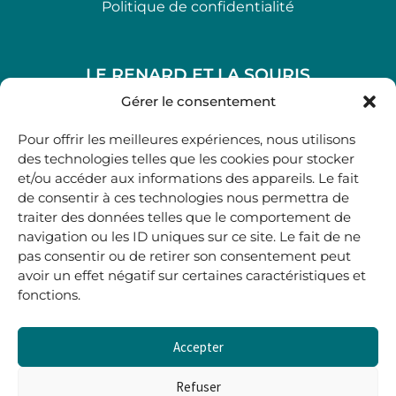
Politique de confidentialité
LE RENARD ET LA SOURIS
48, rue Maubec 33210 LANGON
Gérer le consentement
.
Pour offrir les meilleures expériences, nous utilisons
05 40 41 37 18
des technologies telles que les cookies pour stocker
et/ou accéder aux informations des appareils. Le fait
.
de consentir à ces technologies nous permettra de
MARDI AU SAMEDI
traiter des données telles que le comportement de
10H00-12H45 | 14H00 -19H00
navigation ou les ID uniques sur ce site. Le fait de ne
pas consentir ou de retirer son consentement peut
avoir un effet négatif sur certaines caractéristiques et
boutique@lerenardetlasouris.com
fonctions.
Accepter
0
0,00
€
Refuser