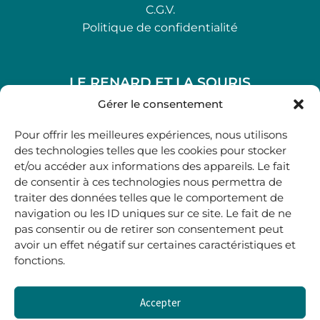
C.G.V.
Politique de confidentialité
LE RENARD ET LA SOURIS
48, rue Maubec 33210 LANGON
Gérer le consentement
.
Pour offrir les meilleures expériences, nous utilisons
05 40 41 37 18
des technologies telles que les cookies pour stocker
et/ou accéder aux informations des appareils. Le fait
.
de consentir à ces technologies nous permettra de
MARDI AU SAMEDI
traiter des données telles que le comportement de
10H00-12H45 | 14H00 -19H00
navigation ou les ID uniques sur ce site. Le fait de ne
pas consentir ou de retirer son consentement peut
avoir un effet négatif sur certaines caractéristiques et
boutique@lerenardetlasouris.com
fonctions.
Accepter