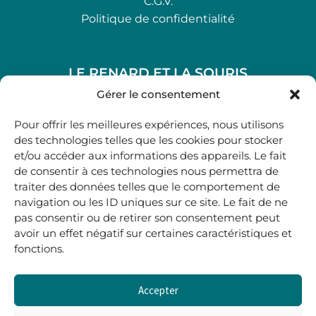
C.G.V.
Politique de confidentialité
LE RENARD ET LA SOURIS
48, rue Maubec 33210 LANGON
Gérer le consentement
.
Pour offrir les meilleures expériences, nous utilisons
05 40 41 37 18
des technologies telles que les cookies pour stocker
et/ou accéder aux informations des appareils. Le fait
.
de consentir à ces technologies nous permettra de
MARDI AU SAMEDI
traiter des données telles que le comportement de
10H00-12H45 | 14H00 -19H00
navigation ou les ID uniques sur ce site. Le fait de ne
pas consentir ou de retirer son consentement peut
avoir un effet négatif sur certaines caractéristiques et
boutique@lerenardetlasouris.com
fonctions.
Accepter
0