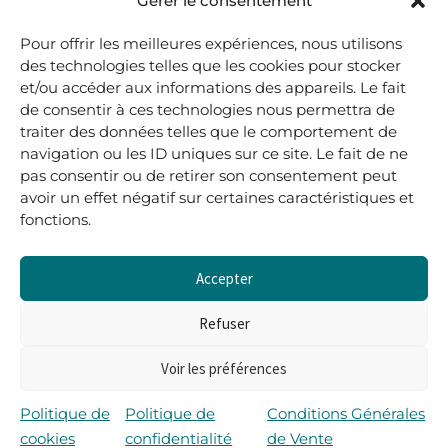
48, rue Maubec 33210 LANGON
Gérer le consentement
.
Pour offrir les meilleures expériences, nous utilisons
05 40 41 37 18
des technologies telles que les cookies pour stocker
et/ou accéder aux informations des appareils. Le fait
.
de consentir à ces technologies nous permettra de
MARDI AU SAMEDI
traiter des données telles que le comportement de
10H00-12H45 | 14H00 -19H00
navigation ou les ID uniques sur ce site. Le fait de ne
pas consentir ou de retirer son consentement peut
avoir un effet négatif sur certaines caractéristiques et
boutique@lerenardetlasouris.com
fonctions.
Accepter
0
0,00
€
Refuser
Voir les préférences
Tous droits réservés © Le Renard et la Souris –
Propulsé par Wordpress & Piloté par
l’agence Les 2
Politique de
Politique de
Conditions Générales
Rives
cookies
confidentialité
de Vente