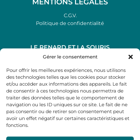
MENTIONS LÉGALES
C.G.V.
Politique de confidentialité
LE RENARD ET LA SOURIS
48, rue Maubec 33210 LANGON
Gérer le consentement
.
Pour offrir les meilleures expériences, nous utilisons
05 40 41 37 18
des technologies telles que les cookies pour stocker
et/ou accéder aux informations des appareils. Le fait
.
de consentir à ces technologies nous permettra de
MARDI AU SAMEDI
traiter des données telles que le comportement de
10H00-12H45 | 14H00 -19H00
navigation ou les ID uniques sur ce site. Le fait de ne
pas consentir ou de retirer son consentement peut
avoir un effet négatif sur certaines caractéristiques et
boutique@lerenardetlasouris.com
fonctions.