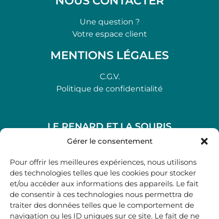
NOUS CONTACTER
Une question ?
Votre espace client
MENTIONS LÉGALES
C.G.V.
Politique de confidentialité
LE RENARD ET LA SOURIS
48, rue Maubec 33210 LANGON
Gérer le consentement
.
Pour offrir les meilleures expériences, nous utilisons
05 40 41 37 18
des technologies telles que les cookies pour stocker
et/ou accéder aux informations des appareils. Le fait
.
de consentir à ces technologies nous permettra de
MARDI AU SAMEDI
traiter des données telles que le comportement de
10H00-12H45 | 14H00 -19H00
navigation ou les ID uniques sur ce site. Le fait de ne