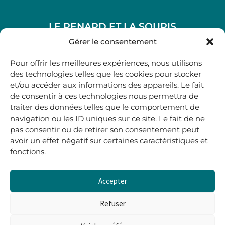
LE RENARD ET LA SOURIS
48, rue Maubec 33210 LANGON
Gérer le consentement
.
Pour offrir les meilleures expériences, nous utilisons
05 40 41 37 18
des technologies telles que les cookies pour stocker
et/ou accéder aux informations des appareils. Le fait
.
de consentir à ces technologies nous permettra de
MARDI AU SAMEDI
traiter des données telles que le comportement de
10H00-12H45 | 14H00 -19H00
navigation ou les ID uniques sur ce site. Le fait de ne
pas consentir ou de retirer son consentement peut
avoir un effet négatif sur certaines caractéristiques et
boutique@lerenardetlasouris.com
fonctions.
Accepter
0
0,00
€
Refuser