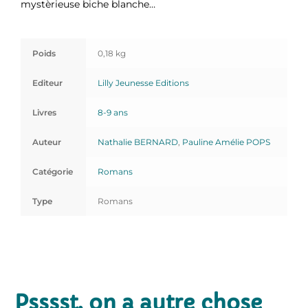
mystèrieuse biche blanche…
Poids
0,18 kg
Editeur
Lilly Jeunesse Editions
Livres
8-9 ans
Auteur
Nathalie BERNARD
,
Pauline Amélie POPS
Catégorie
Romans
Type
Romans
Psssst, on a autre chose