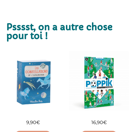
Psssst, on a autre chose
pour toi !
16,90
€
9,90
€