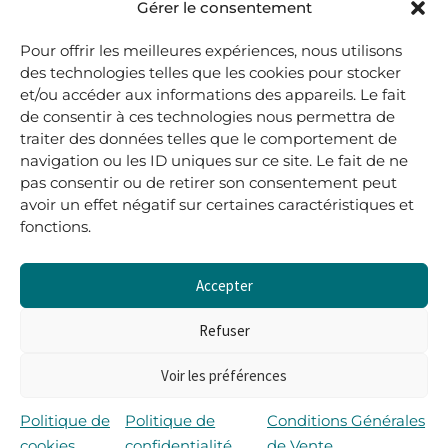
48, rue Maubec 33210 LANGON
Gérer le consentement
.
Pour offrir les meilleures expériences, nous utilisons
05 40 41 37 18
des technologies telles que les cookies pour stocker
et/ou accéder aux informations des appareils. Le fait
.
de consentir à ces technologies nous permettra de
MARDI AU SAMEDI
traiter des données telles que le comportement de
10H00-12H45 | 14H00 -19H00
navigation ou les ID uniques sur ce site. Le fait de ne
pas consentir ou de retirer son consentement peut
avoir un effet négatif sur certaines caractéristiques et
boutique@lerenardetlasouris.com
fonctions.
Accepter
0
0,00
€
Refuser
Voir les préférences
Tous droits réservés © Le Renard et la Souris –
Propulsé par Wordpress & Piloté par
l’agence Les 2
Politique de
Politique de
Conditions Générales
Rives
cookies
confidentialité
de Vente