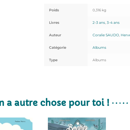
Poids
0,316 kg
Livres
2-3 ans
,
3-4 ans
Auteur
Coralie SAUDO
,
Herv
Catégorie
Albums
Type
Albums
n a autre chose pour toi !