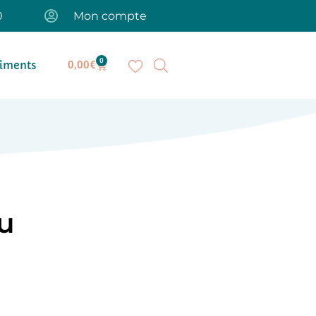
0
Mon compte
0
iments
0,00
€
tu