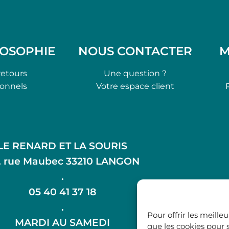
LOSOPHIE
NOUS CONTACTER
M
retours
Une question ?
ionnels
Votre espace client
LE RENARD ET LA SOURIS
, rue Maubec 33210 LANGON
.
05 40 41 37 18
.
Pour offrir les meille
MARDI AU SAMEDI
que les cookies pour 