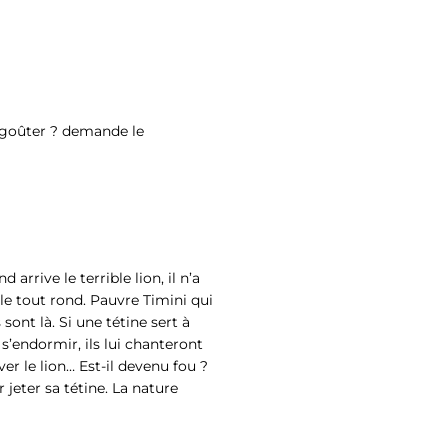
 goûter ? demande le
 arrive le terrible lion, il n’a
vale tout rond. Pauvre Timini qui
ont là. Si une tétine sert à
à s’endormir, ils lui chanteront
er le lion… Est-il devenu fou ?
r jeter sa tétine. La nature