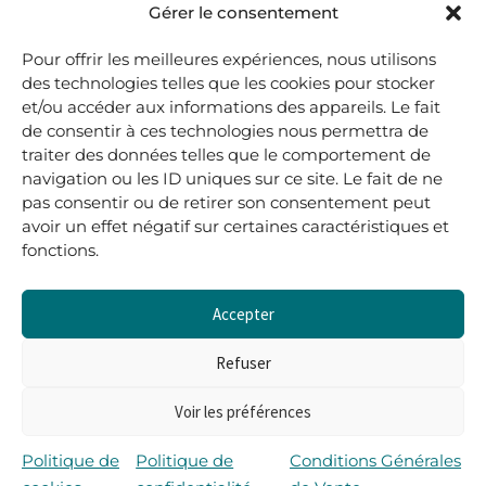
48, rue Maubec 33210 LANGON
Gérer le consentement
.
Pour offrir les meilleures expériences, nous utilisons
05 40 41 37 18
des technologies telles que les cookies pour stocker
et/ou accéder aux informations des appareils. Le fait
.
de consentir à ces technologies nous permettra de
MARDI AU SAMEDI
traiter des données telles que le comportement de
10H00-12H45 | 14H00 -19H00
navigation ou les ID uniques sur ce site. Le fait de ne
pas consentir ou de retirer son consentement peut
avoir un effet négatif sur certaines caractéristiques et
boutique@lerenardetlasouris.com
fonctions.
Accepter
0
0,00
€
Refuser
Voir les préférences
Tous droits réservés © Le Renard et la Souris –
Propulsé par Wordpress & Piloté par
l’agence Les 2
Politique de
Politique de
Conditions Générales
Rives