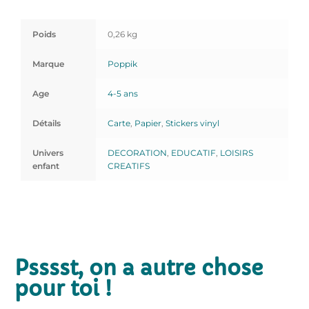
Poids
0,26 kg
Marque
Poppik
Age
4-5 ans
Détails
Carte
,
Papier
,
Stickers vinyl
Univers
DECORATION
,
EDUCATIF
,
LOISIRS
enfant
CREATIFS
Psssst, on a autre chose
pour toi !