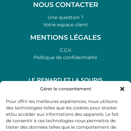
NOUS CONTACTER
Une question ?
Votre espace client
MENTIONS LÉGALES
C.G.V.
Politique de confidentialité
LE RENARD ET LA SOURIS
48, rue Maubec 33210 LANGON
Gérer le consentement
.
Pour offrir les meilleures expériences, nous utilisons
05 40 41 37 18
des technologies telles que les cookies pour stocker
et/ou accéder aux informations des appareils. Le fait
.
de consentir à ces technologies nous permettra de
MARDI AU SAMEDI
traiter des données telles que le comportement de