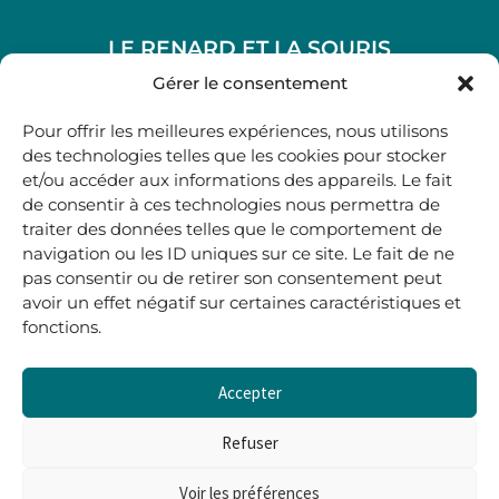
LE RENARD ET LA SOURIS
48, rue Maubec 33210 LANGON
Gérer le consentement
.
Pour offrir les meilleures expériences, nous utilisons
05 40 41 37 18
des technologies telles que les cookies pour stocker
et/ou accéder aux informations des appareils. Le fait
.
de consentir à ces technologies nous permettra de
MARDI AU SAMEDI
traiter des données telles que le comportement de
10H00-12H45 | 14H00 -19H00
navigation ou les ID uniques sur ce site. Le fait de ne
pas consentir ou de retirer son consentement peut
avoir un effet négatif sur certaines caractéristiques et
boutique@lerenardetlasouris.com
fonctions.
Accepter
0
0,00
€
Refuser
Voir les préférences
Tous droits réservés © Le Renard et la Souris –