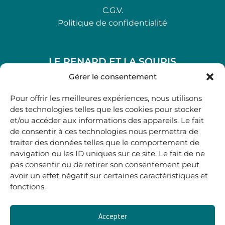
C.G.V.
Politique de confidentialité
LE RENARD ET LA SOURIS
48, rue Maubec 33210 LANGON
Gérer le consentement
.
Pour offrir les meilleures expériences, nous utilisons
05 40 41 37 18
des technologies telles que les cookies pour stocker
et/ou accéder aux informations des appareils. Le fait
.
de consentir à ces technologies nous permettra de
MARDI AU SAMEDI
traiter des données telles que le comportement de
10H00-12H45 | 14H00 -19H00
navigation ou les ID uniques sur ce site. Le fait de ne
pas consentir ou de retirer son consentement peut
avoir un effet négatif sur certaines caractéristiques et
boutique@lerenardetlasouris.com
fonctions.
Accepter