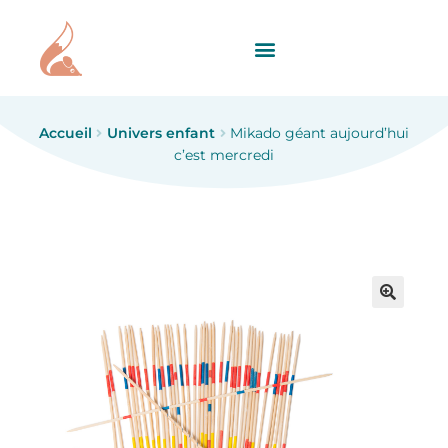
Accueil
Univers enfant
Mikado géant aujourd’hui
c’est mercredi