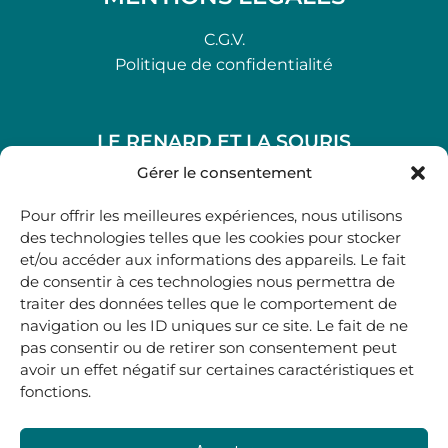
C.G.V.
Politique de confidentialité
LE RENARD ET LA SOURIS
48, rue Maubec 33210 LANGON
Gérer le consentement
.
Pour offrir les meilleures expériences, nous utilisons
05 40 41 37 18
des technologies telles que les cookies pour stocker
et/ou accéder aux informations des appareils. Le fait
.
de consentir à ces technologies nous permettra de
MARDI AU SAMEDI
traiter des données telles que le comportement de
10H00-12H45 | 14H00 -19H00
navigation ou les ID uniques sur ce site. Le fait de ne
pas consentir ou de retirer son consentement peut
avoir un effet négatif sur certaines caractéristiques et
boutique@lerenardetlasouris.com
fonctions.