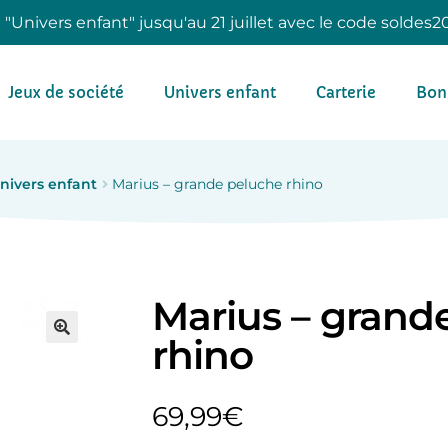
e "Univers enfant" jusqu'au 21 juillet avec le code soldes2
Jeux de société
Univers enfant
Carterie
Bon
nivers enfant
Marius – grande peluche rhino
Marius – grand
rhino
69,99
€