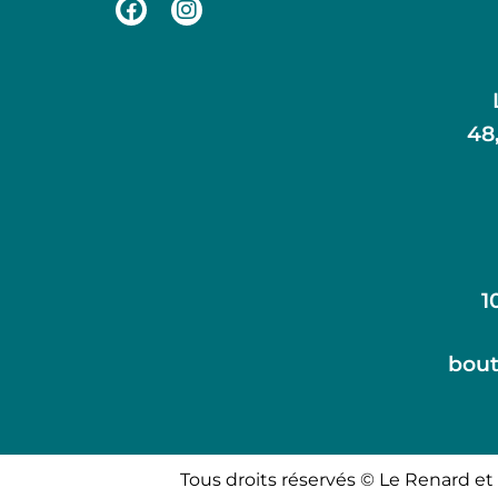
48
1
bout
Tous droits réservés © Le Renard et 