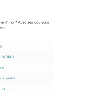
che rhino ? Avec ses couleurs
ant.
kg
LIPUTIENS
ans
 polyester
UCHES