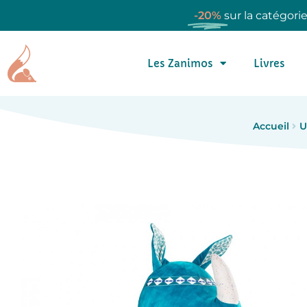
-20%
sur la catégori
Les Zanimos
Livres
Accueil
U