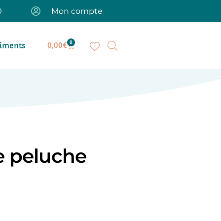
0
Mon compte
0
iments
0,00
€
e peluche