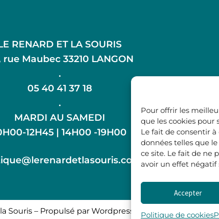
LE RENARD ET LA SOURIS
, rue Maubec 33210 LANGON
.
05 40 41 37 18
.
Pour offrir les meille
MARDI AU SAMEDI
que les cookies pour 
0H00-12H45 | 14H00 -19H00
Le fait de consentir 
données telles que l
ce site. Le fait de n
ique@lerenardetlasouris.com
avoir un effet négatif
Accepter
la Souris – Propulsé par Wordpress & Piloté par
l’agence 
Politique de cookies
P